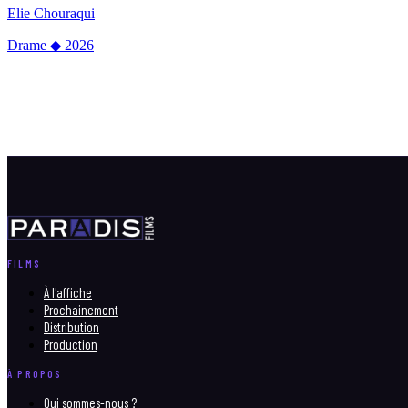
Elie Chouraqui
Drame
◆
2026
FILMS
À l'affiche
Prochainement
Distribution
Production
À PROPOS
Qui sommes-nous ?