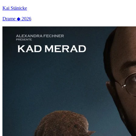
Kai Stänicke
Drame
◆
2026