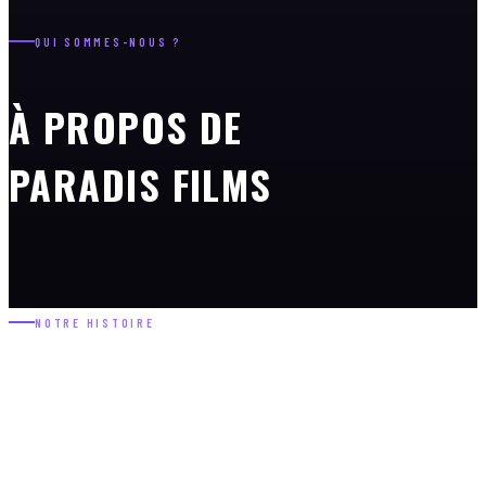
QUI SOMMES-NOUS ?
À PROPOS DE
PARADIS FILMS
NOTRE HISTOIRE
Paradis Films a été créé en 1983 par Eric Heumann, Jean
Labadie et Stéphane Sorlat.
Eric Heumann fonde également Océan Films qui a